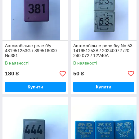
Автомобільне реле б/у
Автомобільне реле б/у No 53
431951253G / 899516000
141951253B / 20240072 /20
No381
240 072 / 12V40A
В наявності
В наявності
180
50
₴
₴
Купити
Купити