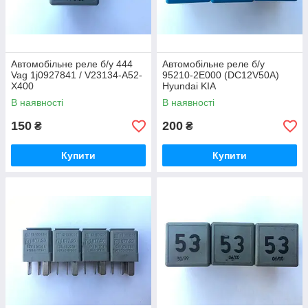
Автомобільне реле б/у 444
Автомобільне реле б/у
Vag 1j0927841 / V23134-A52-
95210-2E000 (DC12V50A)
X400
Hyundai KIA
В наявності
В наявності
150
200
₴
₴
Купити
Купити