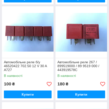
Автомобільне реле б/у
Автомобільне реле 267 /
46520422 702.50 12 V 30 A
899519000 / 89 9519 000 /
A727
443919578С
В наявності
В наявності
100
180
₴
₴
Купити
Купити