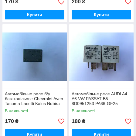
170
200
₴
₴
Купити
Купити
Автомобільне реле б/у
Автомобільне реле AUDI A4
багатоцільове Chevrolet Aveo
A6 VW PASSAT B5
Tacuma Lacetti Kalos Nubira
8D0951253 PA66-GF25
Leganza Evanda Epica
No370 Bitron
В наявності
В наявності
96190187
170
180
₴
₴
Купити
Купити