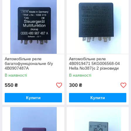
Автомобільне реле
Автомобільне реле
багатофункціональне б/у
4B0919471 5KG006568-04
4B0907487A
Hella No387(є 2 різновиди
реле! дивіться розташування
В наявності
В наявності
лапок на фото)
550
300
₴
₴
Купити
Купити