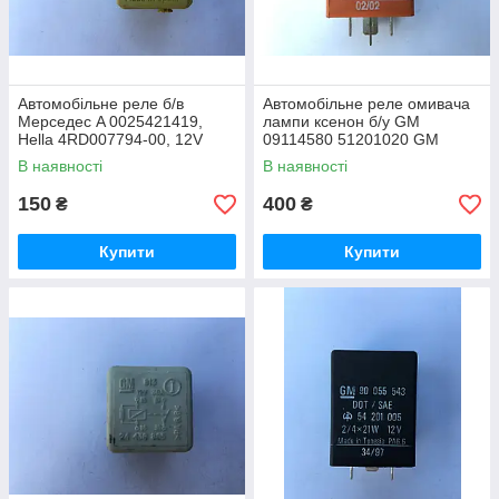
Автомобільне реле б/в
Автомобільне реле омивача
Мерседес A 0025421419,
лампи ксенон б/у GM
Hella 4RD007794-00, 12V
09114580 51201020 GM
В наявності
В наявності
150
400
₴
₴
Купити
Купити