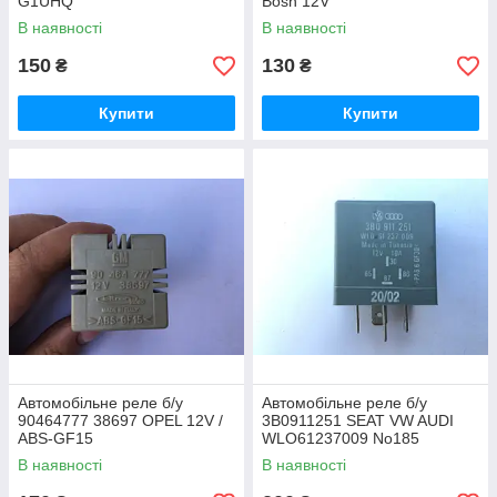
G1UHQ
Bosh 12V
В наявності
В наявності
150
130
₴
₴
Купити
Купити
Автомобільне реле б/у
Автомобільне реле б/у
90464777 38697 OPEL 12V /
3B0911251 SEAT VW AUDI
ABS-GF15
WLO61237009 No185
В наявності
В наявності