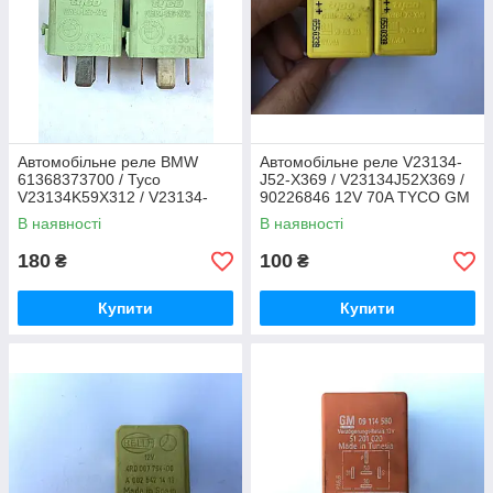
Автомобільне реле BMW
Автомобільне реле V23134-
61368373700 / Tyco
J52-X369 / V23134J52X369 /
V23134K59X312 / V23134-
90226846 12V 70A TYCO GM
K59-X312
В наявності
В наявності
180
100
₴
₴
Купити
Купити