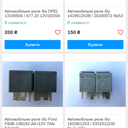
Автомобільне реле б/к OPEL
Автомобільне реле б/у
13100504 / 677.20 12V10/20A
141951253B / 20240072 No53
В наявності
В наявності
200
150
₴
₴
Купити
Купити
Автомобільне реле б/у Ford
Автомобільне реле б/у
F80B-14B192-AA /12V 70A/
1KO951253 / 0332011100