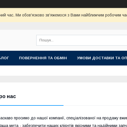
чий час. Ми обов'язково зв'яжемося з Вами найближчим робочим час
БЛОГ
ПОВЕРНЕННЯ ТА ОБМІН
УМОВИ ДОСТАВКИ ТА О
ро нас
аскаво просимо до нашої компанії, спеціалізованої на продажу вж
аша мета - забезпечити наших клієнтів якісними та надійними зап