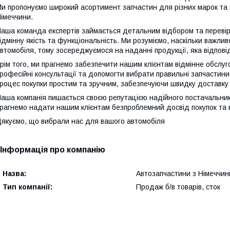
и пропонуємо широкий асортимент запчастин для різних марок та м
імеччини.
аша команда експертів займається детальним відбором та перевір
ідмінну якість та функціональність. Ми розуміємо, наскільки важли
втомобіля, тому зосереджуємося на наданні продукції, яка відпо
рім того, ми прагнемо забезпечити нашим клієнтам відмінне обсл
рофесійні консультації та допомогти вибрати правильні запчастин
роцес покупки простим та зручним, забезпечуючи швидку доставку 
аша компанія пишається своєю репутацією надійного постачальник
рагнемо надати нашим клієнтам безпроблемний досвід покупок та ві
якуємо, що вибрали нас для вашого автомобіля
Інформація про компанію
Назва:
Автозапчастини з Німеччин
Тип компанії:
Продаж б/в товарів, сток