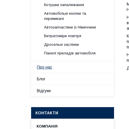
М
Котушки запалювання
Н
Автомобільні кнопки та
Н
перемикачі
в
Автозапчастини із Німеччини
а
Витратоміри повітря
К
п
Дросельні заслінки
п
Панелі приладів автомобіля
Н
п
Про нас
Д
Блог
Відгуки
КОНТАКТИ