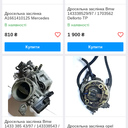
Дросельна заслінка Bmw
Дросельна заслінка
143338529/97 / 1703562
A1661410125 Mercedes
Dellorto TP
В наявності
В наявності
810
1 900
₴
₴
Купити
Купити
Дросельна заслінка Bmw
1433 385 43/97 / 143338543 /
Дросельна заслінка opel