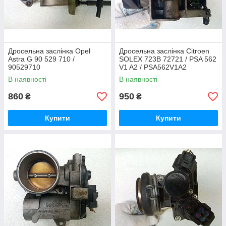
Дросельна заслінка Opel
Дросельна заслінка Citroen
Astra G 90 529 710 /
SOLEX 723B 72721 / PSA 562
90529710
V1 A2 / PSA562V1A2
В наявності
В наявності
860
950
₴
₴
Купити
Купити