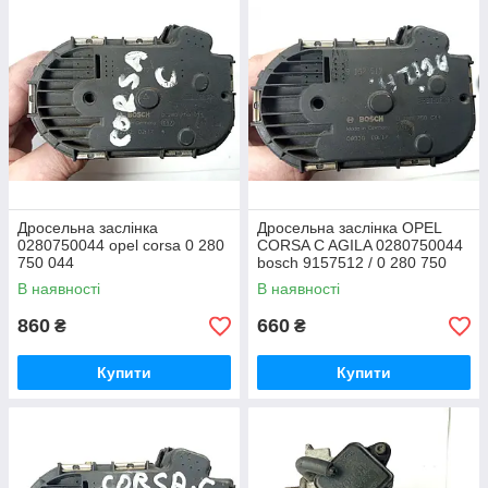
Дросельна заслінка
Дросельна заслінка OPEL
0280750044 opel corsa 0 280
CORSA C AGILA 0280750044
750 044
bosch 9157512 / 0 280 750
044
В наявності
В наявності
860
660
₴
₴
Купити
Купити