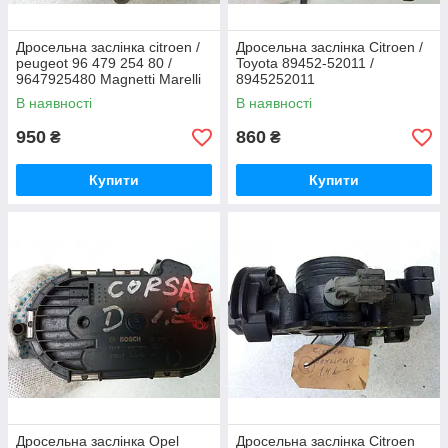
Дросельна заслінка citroen /
Дросельна заслінка Citroen /
peugeot 96 479 254 80 /
Toyota 89452-52011 /
9647925480 Magnetti Marelli
8945252011
В наявності
В наявності
950
860
₴
₴
Купити
Купити
Дросельна заслінка Opel
Дросельна заслінка Citroen