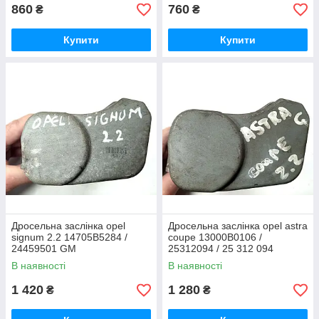
860
760
₴
₴
Купити
Купити
Дросельна заслінка opel
Дросельна заслінка opel astra
signum 2.2 14705B5284 /
coupe 13000B0106 /
24459501 GM
25312094 / 25 312 094
В наявності
В наявності
1 420
1 280
₴
₴