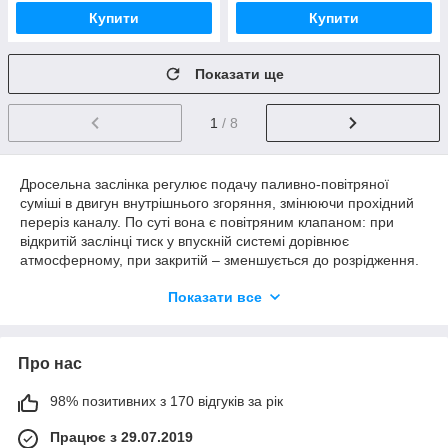
Купити
Купити
Показати ще
1
/ 8
Дросельна заслінка регулює подачу паливно-повітряної
суміші в двигун внутрішнього згоряння, змінюючи прохідний
переріз каналу. По суті вона є повітряним клапаном: при
відкритій заслінці тиск у впускній системі дорівнює
атмосферному, при закритій – зменшується до розрідження.
Заслінка встановлена ​​між повітряним фільтром та впускним
Показати все
колектором. Крім основного завдання – дозування повітря
для нормального функціонування силового агрегату в будь-
якому режимі експлуатації – заслінка відповідає також за
Про нас
підтримку необхідних оборотів колінвала на холостому ходу
(з різним навантаженням на двигун) та за нормальне
функціонування підсилювача гальмівної системи.
98% позитивних з 170 відгуків за рік
Конструкція будь-якого автомобіля передбачає гармонійну
Працює з 29.07.2019
роботу всіх деталей та механізмів для гарантії безпеки та