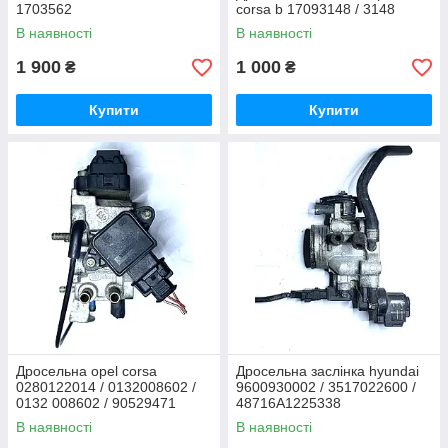
1703562
corsa b 17093148 / 3148
В наявності
В наявності
1 900
1 000
₴
₴
Купити
Купити
Дросельна opel corsa
Дросельна заслінка hyundai
0280122014 / 0132008602 /
9600930002 / 3517022600 /
0132 008602 / 90529471
48716A1225338
Bosch
В наявності
В наявності