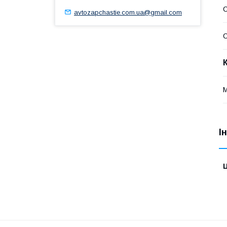
avtozapchastie.com.ua@gmail.com
С
І
Ц