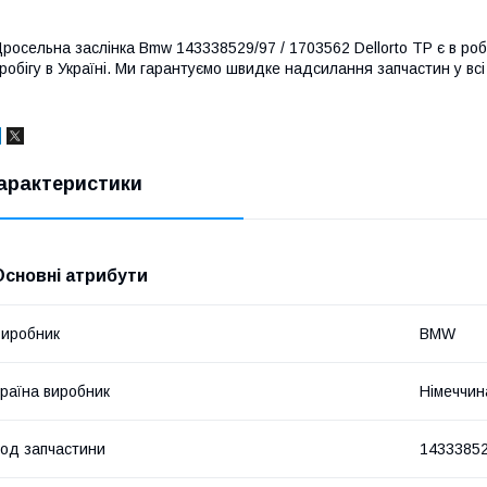
росельна заслінка Bmw 143338529/97 / 1703562 Dellorto TP є в робо
робігу в Україні. Ми гарантуємо швидке надсилання запчастин у всі 
арактеристики
Основні атрибути
иробник
BMW
раїна виробник
Німеччин
од запчастини
1433385