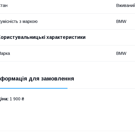
Стан
Вживани
умісність з маркою
BMW
Користувальницькі характеристики
Марка
BMW
нформація для замовлення
іна:
1 900 ₴