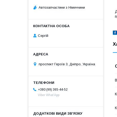
Автозапчастини з Німеччини
Д
п
Сергій
Х
проспект Героїв 3, Дніпро, Україна
В
+380 (99) 365-44-52
К
Viber What’App
К