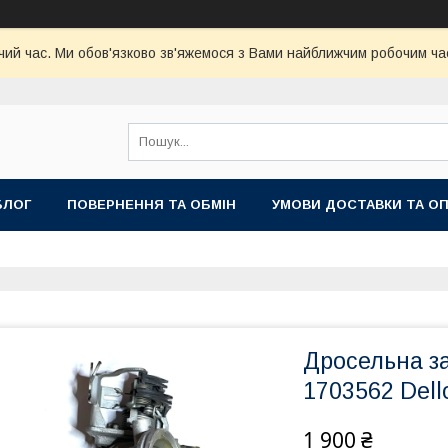
чий час. Ми обов'язково зв'яжемося з Вами найближчим робочим час
БЛОГ
ПОВЕРНЕННЯ ТА ОБМІН
УМОВИ ДОСТАВКИ ТА О
Дросельна за
1703562 Dell
1 900 ₴