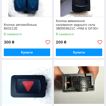
Кнопка ввімкнення
Кнопка автомобільна
нагрівання заднього скла
B43212E
3B0959621C >PA6.6 GF30<
В наявності
В наявності
300
200
₴
₴
Купити
Купити