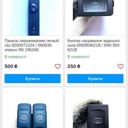
Панель перемикачем renault
Кнопка нагрівання заднього
clio 8200071224 / 060036
скла 6N0959621B / 6N0 959
visteon R6 195340
621B
В наявності
В наявності
500
250
₴
₴
Купити
Купити