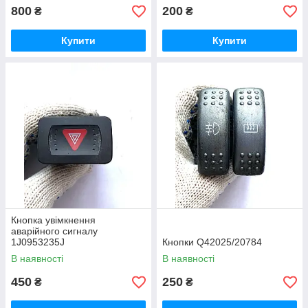
800
200
₴
₴
Купити
Купити
Кнопка увімкнення
аварійного сигналу
1J0953235J
Кнопки Q42025/20784
В наявності
В наявності
450
250
₴
₴