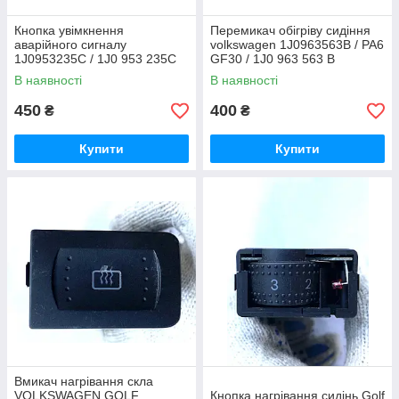
Кнопка увімкнення
Перемикач обігріву сидіння
аварійного сигналу
volkswagen 1J0963563B / PA6
1J0953235C / 1J0 953 235C
GF30 / 1J0 963 563 B
Volkswagen Golf
В наявності
В наявності
450
400
₴
₴
Купити
Купити
Вмикач нагрівання скла
VOLKSWAGEN GOLF
Кнопка нагрівання сидінь Golf