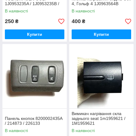
1J0953235A / 1J0953235B /
4, Гольф 4 1J0963564B
6N0959621B / 1J0959621B
В наявності
В наявності
250
400
₴
₴
Купити
Купити
Вимикач нагрівання скла
Панель кнопок 8200002435A
заднього seat 1m1959621 /
/ 214873 / 226133
1M1959621
В наявності
В наявності