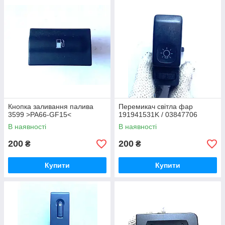
Кнопка заливання палива
Перемикач світла фар
3599 >PA66-GF15<
191941531K / 03847706
В наявності
В наявності
200
200
₴
₴
Купити
Купити