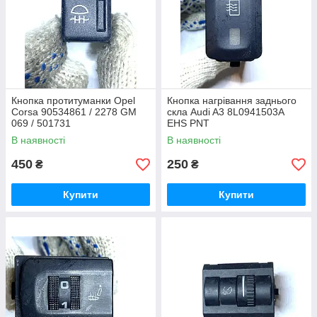
Кнопка протитуманки Opel
Кнопка нагрівання заднього
Corsa 90534861 / 2278 GM
скла Audi A3 8L0941503A
069 / 501731
EHS PNT
В наявності
В наявності
450
250
₴
₴
Купити
Купити