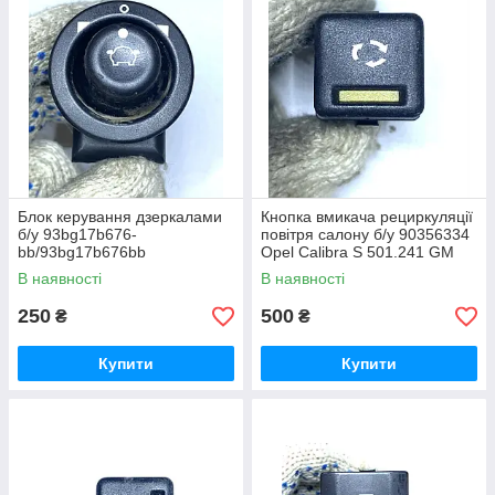
Блок керування дзеркалами
Кнопка вмикача рециркуляції
б/у 93bg17b676-
повітря салону б/у 90356334
bb/93bg17b676bb
Opel Calibra S 501.241 GM
В наявності
В наявності
250
500
₴
₴
Купити
Купити