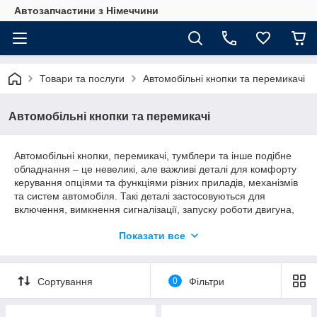
Автозапчастини з Німеччини
Товари та послуги
Автомобільні кнопки та перемикачі
Автомобільні кнопки та перемикачі
Автомобільні кнопки, перемикачі, тумблери та інше подібне
обладнання – це невеликі, але важливі деталі для комфорту
керування опціями та функціями різних приладів, механізмів
та систем автомобіля. Такі деталі застосовуються для
включення, вимкнення сигналізації, запуску роботи двигуна,
використання освітлення або поворотів, опалення,
Показати все
кондиціювання, вентиляції, використання склопідйомників,
склоочисників та інших приладів. Всі товари представлені на
сайті у наявності на складі в Україні.
Сортування
0
Фільтри