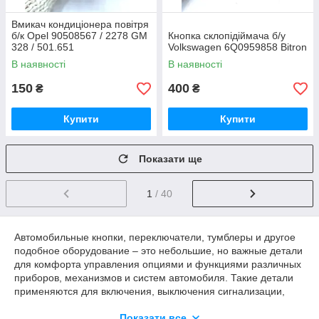
Вмикач кондиціонера повітря
б/к Opel 90508567 / 2278 GM
Кнопка склопідіймача б/у
328 / 501.651
Volkswagen 6Q0959858 Bitron
В наявності
В наявності
150
400
₴
₴
Купити
Купити
Показати ще
1
/ 40
Автомобильные кнопки, переключатели, тумблеры и другое
подобное оборудование – это небольшие, но важные детали
для комфорта управления опциями и функциями различных
приборов, механизмов и систем автомобиля. Такие детали
применяются для включения, выключения сигнализации,
запуска работы двигателя, использования освещения или
Показати все
поворотов, отопления, кондиционирования, вентиляции,