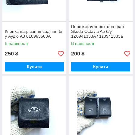
Перемикач коректора фар
Кнопка нагрівання сидіння б/
Skoda Octavia A5 б/у
у Аудіо А3 8L0963563A
1Z0941333A / 1z0941333a
В наявності
В наявності
250
200
₴
₴
Купити
Купити