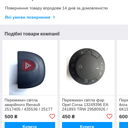
Повернення товару впродовж 14 днів за домовленістю
Всі умови повернення
Подібні товари компанії
Перемикач світла
Перемикач світла фар
Пере
аварійного Renault
Opel Corsa 13249396 EA
ibiz
2517405 / 435536 / 25177
241893 TRW 29580926 /
6K1
13249396EA
500
450
600
₴
₴
Купити
Купити