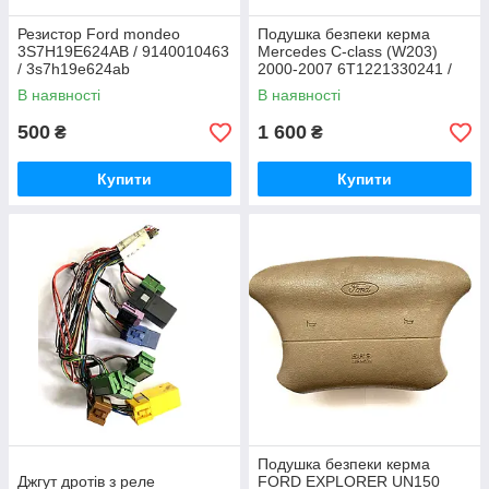
Резистор Ford mondeo
Подушка безпеки керма
3S7H19E624AB / 9140010463
Mercedes C-class (W203)
/ 3s7h19e624ab
2000-2007 6T1221330241 /
1639.99.12
В наявності
В наявності
500
1 600
₴
₴
Купити
Купити
Подушка безпеки керма
Джгут дротів з реле
FORD EXPLORER UN150