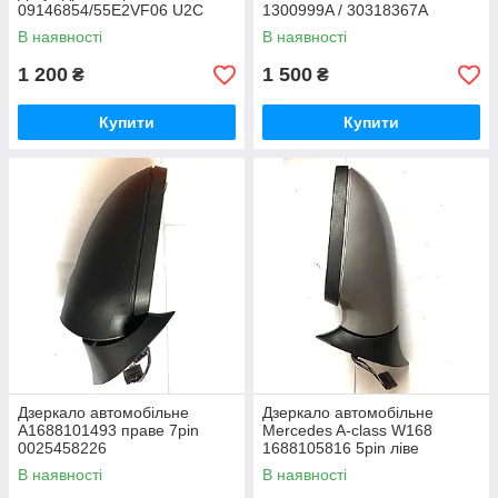
09146854/55E2VF06 U2C
1300999A / 30318367A
В наявності
В наявності
1 200
1 500
₴
₴
Купити
Купити
Дзеркало автомобільне
Дзеркало автомобільне
A1688101493 праве 7pin
Mercedes A-class W168
0025458226
1688105816 5pin ліве
0025458224
В наявності
В наявності