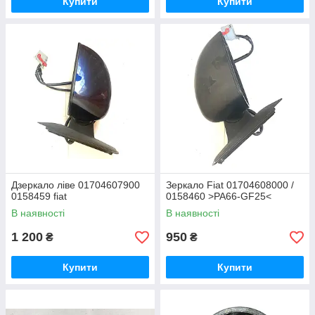
Купити
Купити
Дзеркало ліве 01704607900
Зеркало Fiat 01704608000 /
0158459 fiat
0158460 >PA66-GF25<
В наявності
В наявності
1 200
950
₴
₴
Купити
Купити