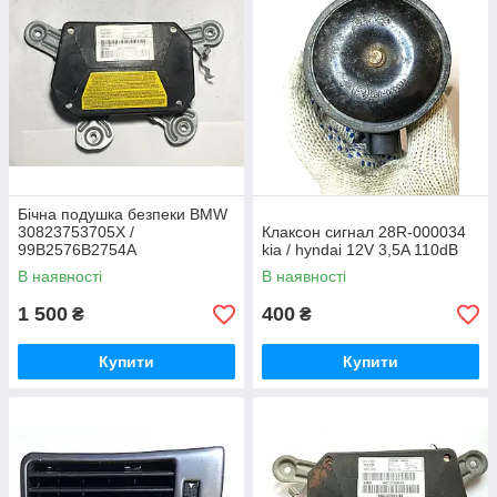
Бічна подушка безпеки BMW
30823753705X /
Клаксон сигнал 28R-000034
99B2576B2754A
kia / hyndai 12V 3,5A 110dB
В наявності
В наявності
1 500
400
₴
₴
Купити
Купити