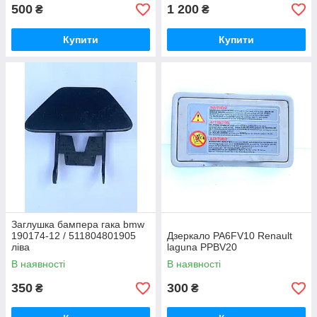
500
1 200
₴
₴
Купити
Купити
Заглушка бампера гака bmw
190174-12 / 511804801905
Дзеркало PA6FV10 Renault
ліва
laguna PPBV20
В наявності
В наявності
350
300
₴
₴