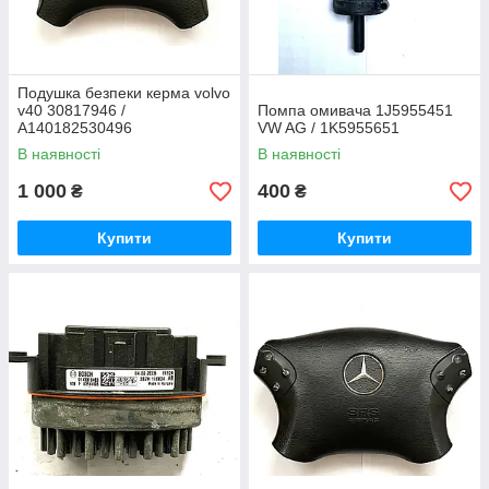
Подушка безпеки керма volvo
v40 30817946 /
Помпа омивача 1J5955451
A140182530496
VW AG / 1K5955651
В наявності
В наявності
1 000
400
₴
₴
Купити
Купити