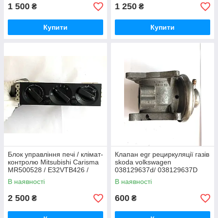
1 500
1 250
₴
₴
Купити
Купити
Блок управління печі / клімат-
Клапан egr рециркуляції газів
контролю Mitsubishi Carisma
skoda volkswagen
MR500528 / E32VTB426 /
038129637d/ 038129637D
mr500528
В наявності
В наявності
2 500
600
₴
₴