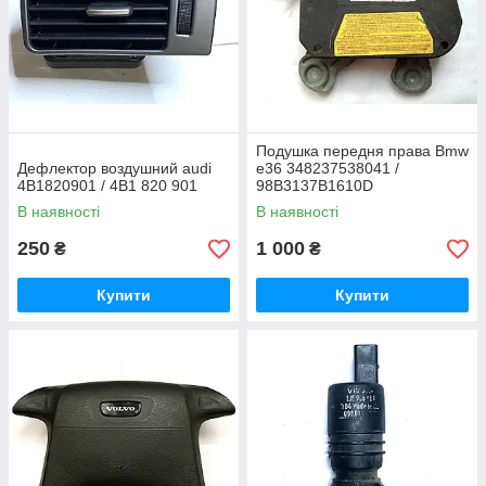
Подушка передня права Bmw
Дефлектор воздушний audi
e36 348237538041 /
4B1820901 / 4B1 820 901
98B3137B1610D
В наявності
В наявності
250
1 000
₴
₴
Купити
Купити