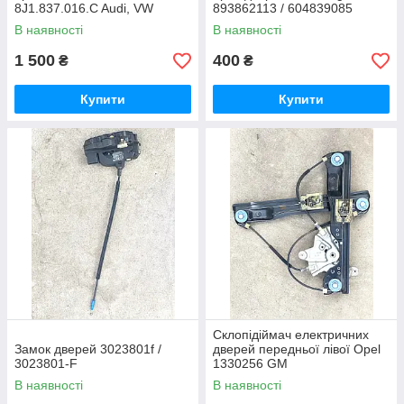
8J1.837.016.C Audi, VW
893862113 / 604839085
Passat
В наявності
В наявності
1 500
400
₴
₴
Купити
Купити
Склопідіймач електричних
Замок дверей 3023801f /
дверей передньої лівої Opel
3023801-F
1330256 GM
В наявності
В наявності