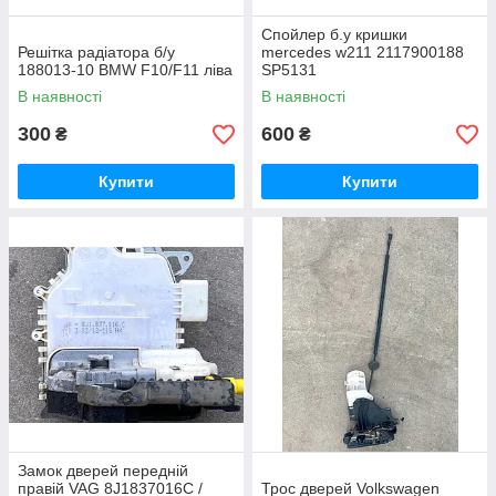
Спойлер б.у кришки
Решітка радіатора б/у
mercedes w211 2117900188
188013-10 BMW F10/F11 ліва
SP5131
В наявності
В наявності
300
600
₴
₴
Купити
Купити
Замок дверей передній
правій VAG 8J1837016C /
Трос дверей Volkswagen