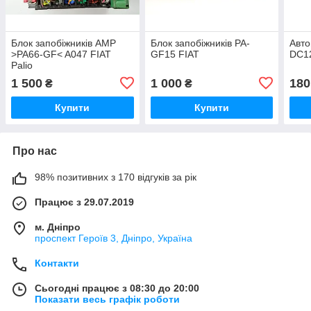
Блок запобіжників AMP
Блок запобіжників PA-
Авто
>PA66-GF< A047 FIAT
GF15 FIAT
DC1
Palio
1 500
1 000
180
₴
₴
Купити
Купити
Про нас
98% позитивних з 170 відгуків за рік
Працює з 29.07.2019
м. Дніпро
проспект Героїв 3, Дніпро, Україна
Контакти
Сьогодні працює з 08:30 до 20:00
Показати весь графік роботи