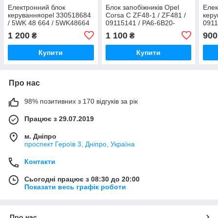
Електронний блок
Блок запобіжників Opel
Елек
керуванняopel 330518684
Corsa C ZF48-1 / ZF481 /
керу
/ 5WK 48 664 / 5WK48664
09115141 / PA6-6B20-
0911
Delphi
GF10 / PA66B20GF10
/ P
1 200
1 100
900
₴
₴
Купити
Купити
Про нас
98% позитивних з 170 відгуків за рік
Працює з 29.07.2019
м. Дніпро
проспект Героїв 3, Дніпро, Україна
Контакти
Сьогодні працює з 08:30 до 20:00
Показати весь графік роботи
Про нас