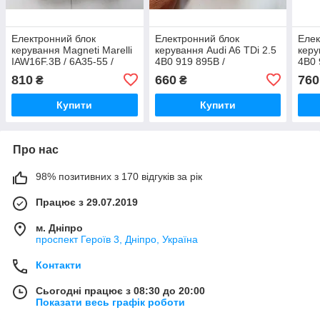
Електронний блок
Електронний блок
Елек
керування Magneti Marelli
керування Audi A6 TDi 2.5
керу
IAW16F.3B / 6A35-55 /
4B0 919 895B /
4B0 
Punto e Y 1.1 / SPI
7612001349 /
/ A
810
660
760
₴
₴
46521173 / 61602.099.00Z
AUZ1Z1W4352956
Купити
Купити
Про нас
98% позитивних з 170 відгуків за рік
Працює з 29.07.2019
м. Дніпро
проспект Героїв 3, Дніпро, Україна
Контакти
Сьогодні працює з 08:30 до 20:00
Показати весь графік роботи