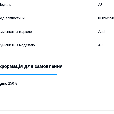
Модель
A3
од запчастини
8L09415
умісність з маркою
Audi
умісність з моделлю
A3
нформація для замовлення
іна:
250 ₴