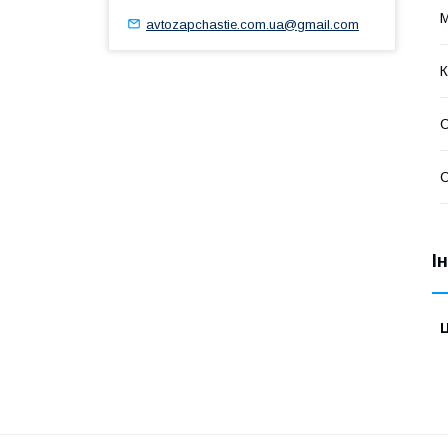
avtozapchastie.com.ua@gmail.com
К
С
С
І
Ц