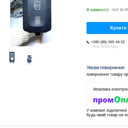
В наявності
Код:
8L0
Купити
+380 (99) 365-44-52
Viber What’App
повернення товару п
У компанії підключені
будь-який товар не п