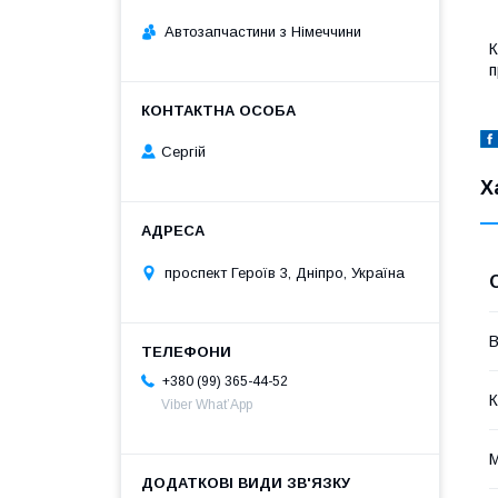
Автозапчастини з Німеччини
К
п
Сергій
Х
проспект Героїв 3, Дніпро, Україна
В
+380 (99) 365-44-52
К
Viber What’App