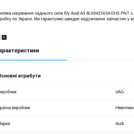
нопка нагрівання заднього скла б/у Audi A3 8L0941503A EHS PNT є в
робігу по Україні. Ми гарантуємо швидке надсилання запчастин у вс
арактеристики
Основні атрибути
иробник
VAG
раїна виробник
Німеччин
Марка
Audi