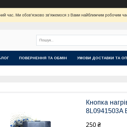
чий час. Ми обов'язково зв'яжемося з Вами найближчим робочим час
БЛОГ
ПОВЕРНЕННЯ ТА ОБМІН
УМОВИ ДОСТАВКИ ТА О
Кнопка нагрі
8L0941503A 
250 ₴