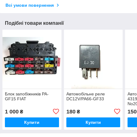
Всі умови повернення
Подібні товари компанії
Блок запобіжників PA-
Автомобільне реле
Авто
GF15 FIAT
DC12V/PA66-GF33
431
No2
1 000
180
150
₴
₴
Купити
Купити