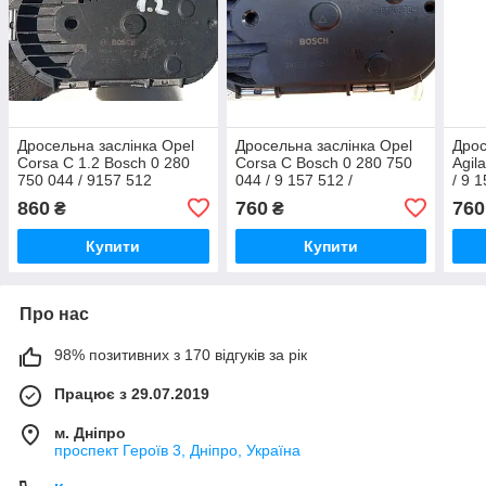
Дросельна заслінка Opel
Дросельна заслінка Opel
Дрос
Corsa C 1.2 Bosch 0 280
Corsa C Bosch 0 280 750
Agil
750 044 / 9157 512
044 / 9 157 512 /
/ 9 
0280750044
860
760
760
₴
₴
Купити
Купити
Про нас
98% позитивних з 170 відгуків за рік
Працює з 29.07.2019
м. Дніпро
проспект Героїв 3, Дніпро, Україна