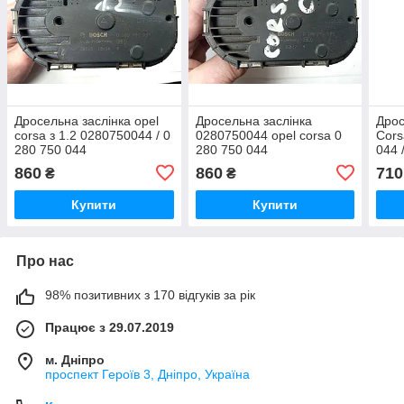
Дросельна заслінка opel
Дросельна заслінка
Дрос
corsa з 1.2 0280750044 / 0
0280750044 opel corsa 0
Cors
280 750 044
280 750 044
044 
028
860
860
710
₴
₴
Купити
Купити
Про нас
98% позитивних з 170 відгуків за рік
Працює з 29.07.2019
м. Дніпро
проспект Героїв 3, Дніпро, Україна