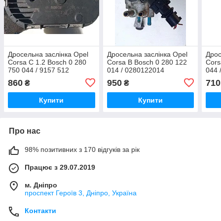
Дросельна заслінка Opel
Дросельна заслінка Opel
Дрос
Corsa C 1.2 Bosch 0 280
Corsa B Bosch 0 280 122
Cors
750 044 / 9157 512
014 / 0280122014
044 
028
860
950
710
₴
₴
Купити
Купити
Про нас
98% позитивних з 170 відгуків за рік
Працює з 29.07.2019
м. Дніпро
проспект Героїв 3, Дніпро, Україна
Контакти