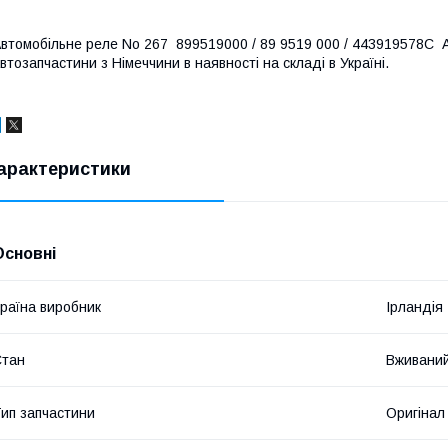
втомобільне реле No 267 899519000 / 89 9519 000 / 443919578С
втозапчастини з Німеччини в наявності на складі в Україні.
арактеристики
Основні
раїна виробник
Ірландія
Стан
Вживани
ип запчастини
Оригінал