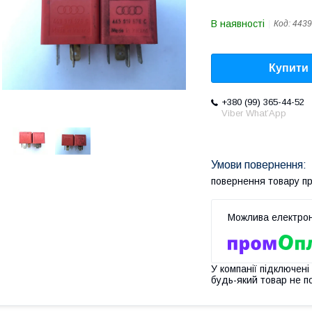
В наявності
Код:
443
Купити
+380 (99) 365-44-52
Viber What’App
повернення товару п
У компанії підключені
будь-який товар не п