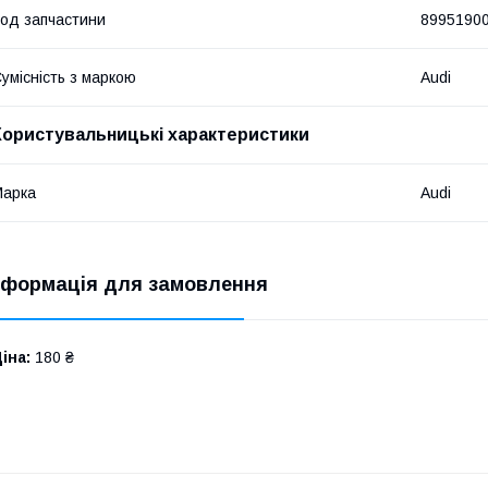
од запчастини
8995190
умісність з маркою
Audi
Користувальницькі характеристики
Марка
Audi
нформація для замовлення
іна:
180 ₴