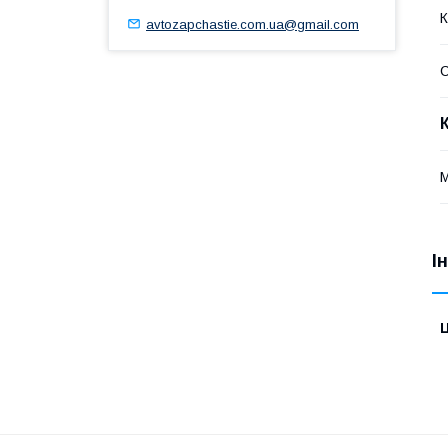
К
avtozapchastie.com.ua@gmail.com
С
І
Ц