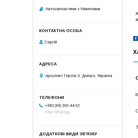
Автозапчастини з Німеччини
А
а
Сергій
Х
проспект Героїв 3, Дніпро, Україна
К
+380 (99) 365-44-52
Viber What’App
Т