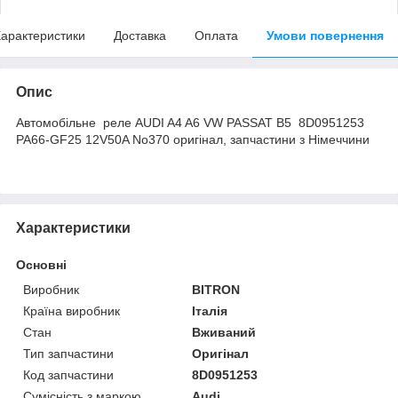
арактеристики
Доставка
Оплата
Умови повернення
Опис
Автомобільне реле AUDI A4 A6 VW PASSAT B5 8D0951253
PA66-GF25 12V50A No370 оригінал, запчастини з Німеччини
Характеристики
Основні
Виробник
BITRON
Країна виробник
Італія
Стан
Вживаний
Тип запчастини
Оригінал
Код запчастини
8D0951253
Сумісність з маркою
Audi