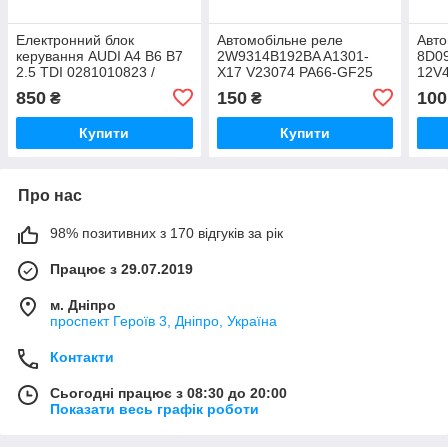
Електронний блок
Автомобільне реле
Авто
керування AUDI A4 B6 B7
2W9314B192BA A1301-
8D09
2.5 TDI 0281010823 /
X17 V23074 PA66-GF25
12V
8E0907401D
Tyco
850
150
100
₴
₴
Купити
Купити
Про нас
98% позитивних з 170 відгуків за рік
Працює з 29.07.2019
м. Дніпро
проспект Героїв 3, Дніпро, Україна
Контакти
Сьогодні працює з 08:30 до 20:00
Показати весь графік роботи