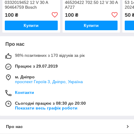
0332019452 12 V 30 A
46520422 702.50 12 V 30 A
53 1
90464759 Bosch
A727
2024
12V
100
100
50
₴
₴
Купити
Купити
Про нас
98% позитивних з 170 відгуків за рік
Працює з 29.07.2019
м. Дніпро
проспект Героїв 3, Дніпро, Україна
Контакти
Сьогодні працює з 08:30 до 20:00
Показати весь графік роботи
Про нас