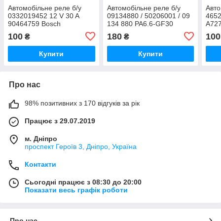
Автомобільне реле б/у
Автомобільне реле б/у
Авто
0332019452 12 V 30 A
09134880 / 50206001 / 09
4652
90464759 Bosch
134 880 PA6.6-GF30
A72
100
180
100
₴
₴
Купити
Купити
Про нас
98% позитивних з 170 відгуків за рік
Працює з 29.07.2019
м. Дніпро
проспект Героїв 3, Дніпро, Україна
Контакти
Сьогодні працює з 08:30 до 20:00
Показати весь графік роботи
Про нас