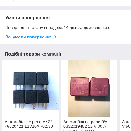
Умови повернення
Повернення товару впродовж 14 днів за домовленістю
Всі умови повернення
Подібні товари компанії
Автомобільне реле A727
Автомобільне реле б/у
Авто
46520421 12V20A 702.30
0332019452 12 V 30 A
V 50
90464759 Bosch