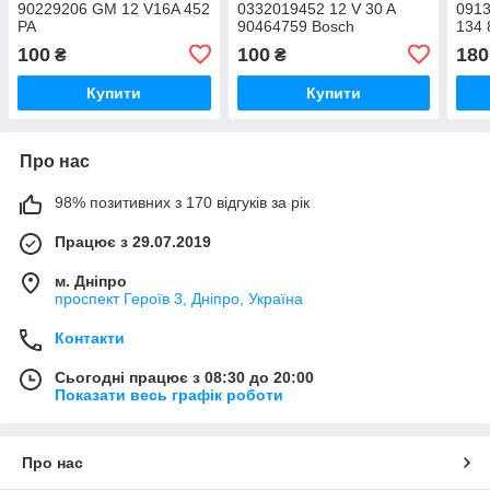
90229206 GM 12 V16A 452
0332019452 12 V 30 A
0913
PA
90464759 Bosch
134 
100
100
180
₴
₴
Купити
Купити
Про нас
98% позитивних з 170 відгуків за рік
Працює з 29.07.2019
м. Дніпро
проспект Героїв 3, Дніпро, Україна
Контакти
Сьогодні працює з 08:30 до 20:00
Показати весь графік роботи
Про нас