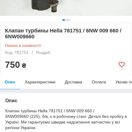
Клапан турбины Hella 781751 / 6NW 009 660 /
6NW009660
Немає в наявності
Код: 781751
Роздріб
750
₴
Опис
Характеристики
Доставка
Оплата
Умови п
Опис
Клапан турбины Hella 781751 / 6NW 009 660 /
6NW009660 (225), б/в, є в робочому стані. Деталі без пробігу в
Україні. Ми гарантуємо швидке надсилання запчастин у всі
регіони України.