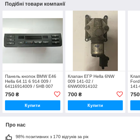
Подібні товари компанії
Панель кнопок BMW E46
Клапан ЕГР Hella 6NW
Клап
Hella 64.11 6 914 009 /
009 141-02 /
Ford
64116914009 / 5HB 007
6NW00914102
141-
738-18 / 5HB00773818
750
700
750
₴
₴
Купити
Купити
Про нас
98% позитивних з 170 відгуків за рік