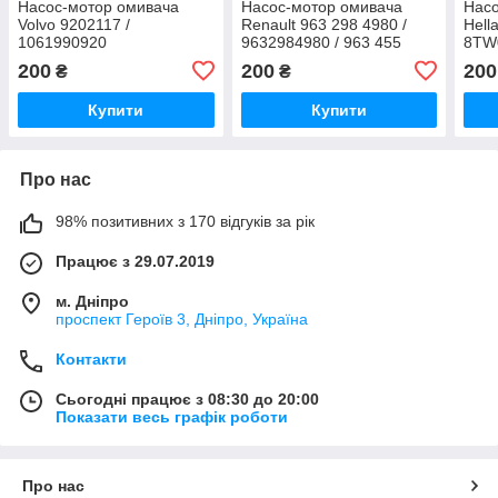
Насос-мотор омивача
Насос-мотор омивача
Насо
Volvo 9202117 /
Renault 963 298 4980 /
Hell
1061990920
9632984980 / 963 455
8TW
8980 / 9634558980 /
200
200
200
₴
₴
8200194414
Купити
Купити
Про нас
98% позитивних з 170 відгуків за рік
Працює з 29.07.2019
м. Дніпро
проспект Героїв 3, Дніпро, Україна
Контакти
Сьогодні працює з 08:30 до 20:00
Показати весь графік роботи
Про нас