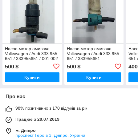
Насос-мотор омивача
Насос-мотор омивача
Насо
Volkswagen / Audi 333 955
Volkswagen / Audi 333 955
Volk
651 / 333955651 / 001 002
651 / 333955651
651 
/ 001002
500
500
400
₴
₴
Купити
Купити
Про нас
98% позитивних з 170 відгуків за рік
Працює з 29.07.2019
м. Дніпро
проспект Героїв 3, Дніпро, Україна