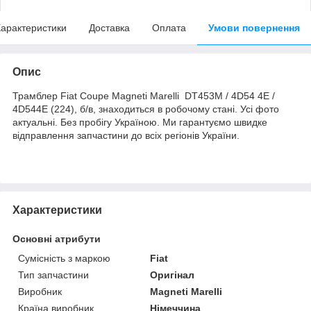
арактеристики
Доставка
Оплата
Умови повернення
Опис
Трамблер Fiat Coupe Magneti Marelli DT453M / 4D54 4E /
4D544E (224), б/в, знаходиться в робочому стані. Усі фото
актуальні. Без пробігу Україною. Ми гарантуємо швидке
відправлення запчастини до всіх регіонів України.
Характеристики
Основні атрибути
Сумісність з маркою
Fiat
Тип запчастини
Оригінал
Виробник
Magneti Marelli
Країна виробник
Німеччина