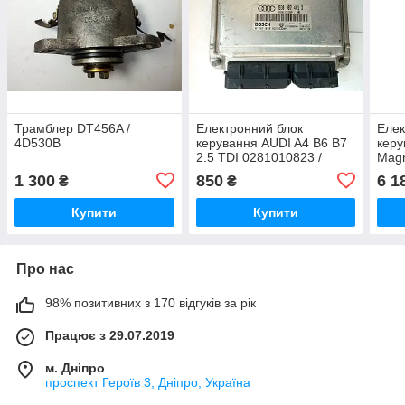
Трамблер DT456A /
Електронний блок
Елек
4D530B
керування AUDI A4 B6 B7
керу
2.5 TDI 0281010823 /
Magn
8E0907401D
273 
1 300
850
6 1
₴
₴
4642
Купити
Купити
Про нас
98% позитивних з 170 відгуків за рік
Працює з 29.07.2019
м. Дніпро
проспект Героїв 3, Дніпро, Україна