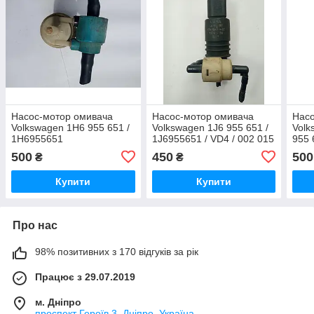
Насос-мотор омивача
Насос-мотор омивача
Насо
Volkswagen 1H6 955 651 /
Volkswagen 1J6 955 651 /
Volk
1H6955651
1J6955651 / VD4 / 002 015
955 
/ 002015
500
450
500
₴
₴
Купити
Купити
Про нас
98% позитивних з 170 відгуків за рік
Працює з 29.07.2019
м. Дніпро
проспект Героїв 3, Дніпро, Україна