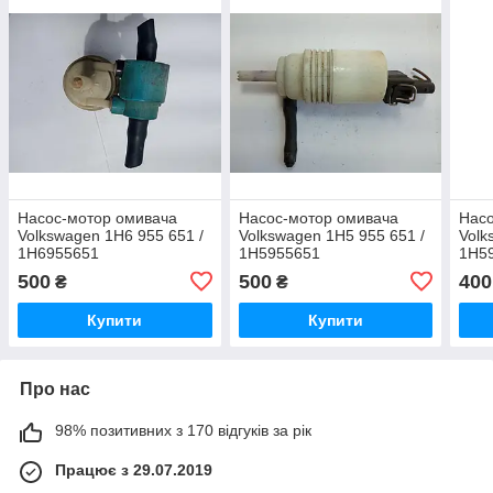
Насос-мотор омивача
Насос-мотор омивача
Насо
Volkswagen 1H6 955 651 /
Volkswagen 1H5 955 651 /
Volk
1H6955651
1H5955651
1H5
500
500
400
₴
₴
Купити
Купити
Про нас
98% позитивних з 170 відгуків за рік
Працює з 29.07.2019