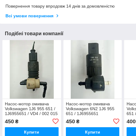
Повернення товару впродовж 14 днів за домовленістю
Всі умови повернення
Подібні товари компанії
Насос-мотор омивача
Насос-мотор омивача
Насо
Volkswagen 1J6 955 651 /
Volkswagen 6N2 1J6 955
Volk
1J6955651 / VD4 / 002 015
651 / 1J6955651
651 
/ 002015
450
450
400
₴
₴
Купити
Купити