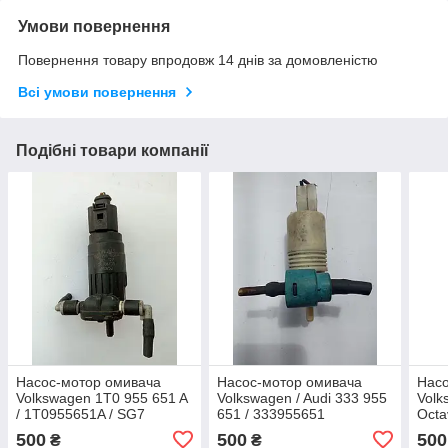
Умови повернення
Повернення товару впродовж 14 днів за домовленістю
Всі умови повернення
Подібні товари компанії
Насос-мотор омивача
Насос-мотор омивача
Насо
Volkswagen 1T0 955 651 A
Volkswagen / Audi 333 955
Volk
/ 1T0955651A / SG7
651 / 333955651
Octa
1T09
500
500
500
₴
₴