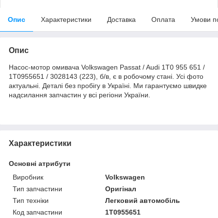
Опис
Характеристики
Доставка
Оплата
Умови п
Опис
Насос-мотор омивача Volkswagen Passat / Audi 1T0 955 651 /
1T0955651 / 3028143 (223), б/в, є в робочому стані. Усі фото
актуальні. Деталі без пробігу в Україні. Ми гарантуємо швидке
надсилання запчастин у всі регіони України.
Характеристики
Основні атрибути
Виробник
Volkswagen
Тип запчастини
Оригінал
Тип техніки
Легковий автомобіль
Код запчастини
1T0955651