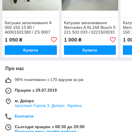
Катушка запалювання A
Катушка запалювання
Кату
000 150 13 80 /
Mercedes A.KL168 Bosch 0
Merc
A0001501380 / ZS 0007
221 503 033 / 0221503033
150 
00T 070 / ZS000700T070 /
/ A 000 150 13 80 /
ZS 0
1 050
1 000
1 0
₴
₴
0 221 503 033 /
A0001501380
ZS00
0221503033 / AKL
033 
Купити
Купити
Про нас
98% позитивних з 170 відгуків за рік
Працює з 29.07.2019
м. Дніпро
проспект Героїв 3, Дніпро, Україна
Контакти
Сьогодні працює з 08:30 до 20:00
Показати весь графік роботи