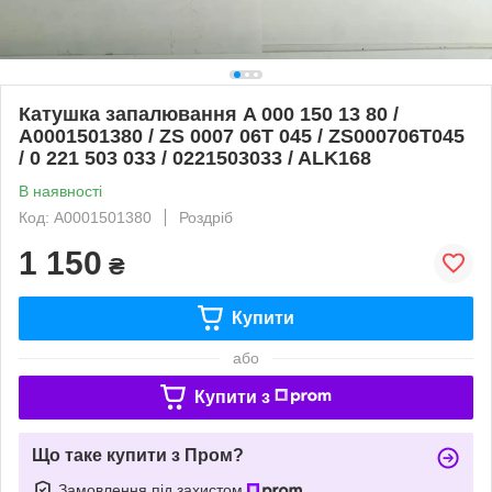
Катушка запалювання A 000 150 13 80 /
A0001501380 / ZS 0007 06T 045 / ZS000706T045
/ 0 221 503 033 / 0221503033 / ALK168
В наявності
Код: A0001501380
Роздріб
1 150
₴
Купити
або
Купити з
Що таке купити з Пром?
Замовлення під захистом