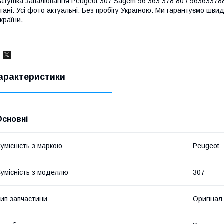
атушка запалювання Peugeot 307 Sagem 96 363 378 80 / 9636337880
тані. Усі фото актуальні. Без пробігу Україною. Ми гарантуємо швид
країни.
арактеристики
Основні
умісність з маркою
Peugeot
умісність з моделлю
307
ип запчастини
Оригінал