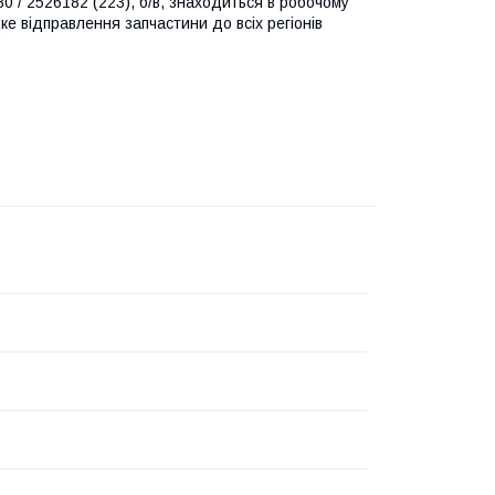
 / 2526182 (223), б/в, знаходиться в робочому
ке відправлення запчастини до всіх регіонів