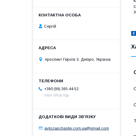
К
с
У
Сергій
Х
проспект Героїв 3, Дніпро, Україна
С
+380 (99) 365-44-52
Viber What’App
С
Т
avtozapchastie.com.ua@gmail.com