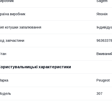
иробник
Sagem
раїна виробник
Японія
ип котушки запалювання
Індивіду
од запчастини
9636337
Стан
Вживани
Користувальницькі характеристики
Марка
Peugeot
Модель
307