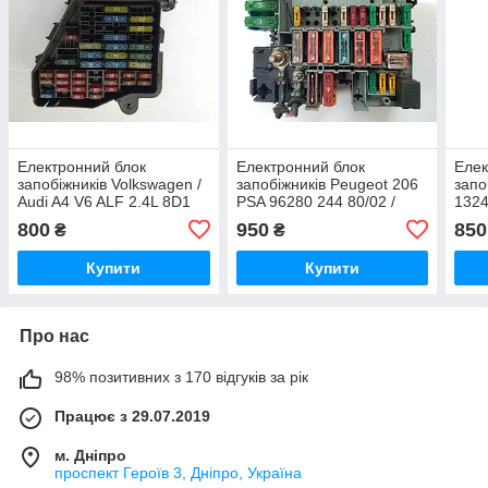
Електронний блок
Електронний блок
Елек
запобіжників Volkswagen /
запобіжників Peugeot 206
запо
Audi A4 V6 ALF 2.4L 8D1
PSA 96280 244 80/02 /
1324
941 824 / 8D1941824
PSA962802448002 / DAV 3
800
950
850
₴
₴
11559/04 / DAV31155904
Купити
Купити
Про нас
98% позитивних з 170 відгуків за рік
Працює з 29.07.2019
м. Дніпро
проспект Героїв 3, Дніпро, Україна