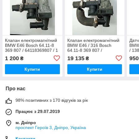
Клапан електромагнітний
Клапан електромагнітний
Датч
BMW E46 Bosch 64.11-8
BMW E46 / 316 Bosch
BMW 
369 807 / 64118369807 / 1
64.11-8 369 807 /
/ 13
147 412 149 / 1147412149
64118369807 / 1 147 412
114
1 200
19 135
950
₴
₴
149 / 1147412149
Купити
Купити
Про нас
98% позитивних з 170 відгуків за рік
Працює з 29.07.2019
м. Дніпро
проспект Героїв 3, Дніпро, Україна
Контакти