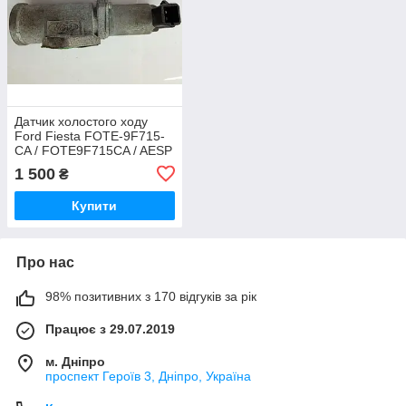
Датчик холостого ходу
Ford Fiesta FOTE-9F715-
CA / FOTE9F715CA / AESP
209-11B / AESP20911B /
1 500
₴
5G05
Купити
Про нас
98% позитивних з 170 відгуків за рік
Працює з 29.07.2019
м. Дніпро
проспект Героїв 3, Дніпро, Україна