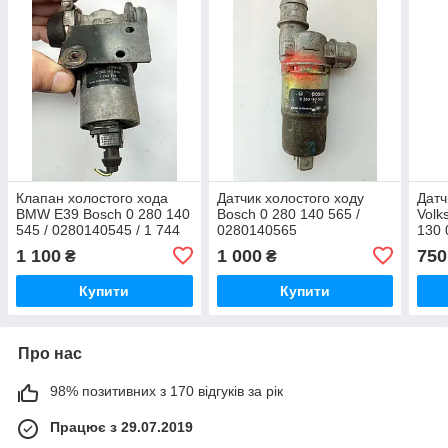
Клапан холостого хода
Датчик холостого ходу
Датч
BMW E39 Bosch 0 280 140
Bosch 0 280 140 565 /
Volk
545 / 0280140545 / 1 744
0280140565
130 
713 / 1744713
058 
1 100
1 000
750
₴
₴
Купити
Купити
Про нас
98% позитивних з 170 відгуків за рік
Працює з 29.07.2019