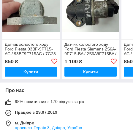
Датчик холостого ходу
Датчик холостого ходу
Датч
Ford Fiesta 93BF-9F715-
Ford Fiesta Siemens 2S6A-
Ford
AC / 93BF9F715AC / 7G28
9F715-BA / 2S6A9F715BA /
AC /
S 108 747 003 /
850
1 100
850
₴
₴
S108747003
Купити
Купити
Про нас
98% позитивних з 170 відгуків за рік
Працює з 29.07.2019
м. Дніпро
проспект Героїв 3, Дніпро, Україна