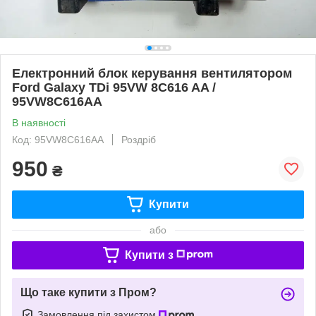
Електронний блок керування вентилятором
Ford Galaxy TDi 95VW 8C616 AA /
95VW8C616AA
В наявності
Код: 95VW8C616AA
Роздріб
950
₴
Купити
або
Купити з
Що таке купити з Пром?
Замовлення під захистом