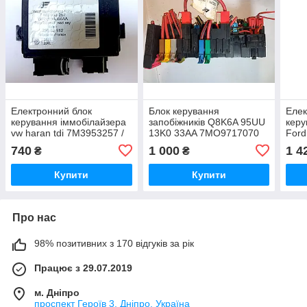
Електронний блок
Блок керування
Елек
керування іммобілайзера
запобіжників Q8K6A 95UU
керу
vw haran tdi 7M3953257 /
13K0 33AA 7MO9717070
Ford
YM2119A366AA /
VW7MO 937025D
BA 
740
1 000
1 4
₴
₴
7m3953257
Купити
Купити
Про нас
98% позитивних з 170 відгуків за рік
Працює з 29.07.2019
м. Дніпро
проспект Героїв 3, Дніпро, Україна