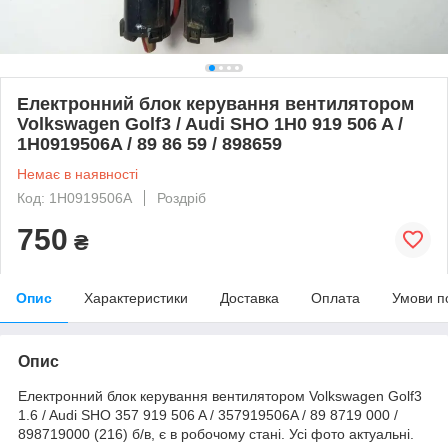
Електронний блок керування вентилятором
Volkswagen Golf3 / Audi SHO 1H0 919 506 A /
1H0919506A / 89 86 59 / 898659
Немає в наявності
Код: 1H0919506A
Роздріб
750
₴
Опис
Характеристики
Доставка
Оплата
Умови п
Опис
Електронний блок керування вентилятором Volkswagen Golf3
1.6 / Audi SHO 357 919 506 A / 357919506A / 89 8719 000 /
898719000 (216) б/в, є в робочому стані. Усі фото актуальні.