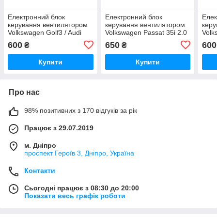
Електронний блок
Електронний блок
Елек
керування вентилятором
керування вентилятором
керу
Volkswagen Golf3 / Audi
Volkswagen Passat 35i 2.0
Volk
SHO 357 919 506 A /
/ Audi SHO 357 919 506 A /
/ Au
600
650
600
₴
₴
357919506A / 89 8719 000
357919506A / 89 8719 000
3579
/ 898719000
/ 898719000
/ 89
Купити
Купити
Про нас
98% позитивних з 170 відгуків за рік
Працює з 29.07.2019
м. Дніпро
проспект Героїв 3, Дніпро, Україна
Контакти
Сьогодні працює з 08:30 до 20:00
Показати весь графік роботи