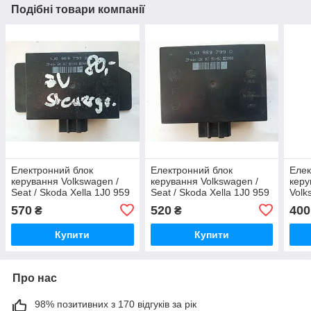
Подібні товари компанії
Електронний блок
Електронний блок
Елек
керування Volkswagen /
керування Volkswagen /
керу
Seat / Skoda Xella 1J0 959
Seat / Skoda Xella 1J0 959
Volk
799 Q / 5DK 007 951-50 /
799 Q / 5DK 007 951-50 /
1C0 
570
520
400
₴
₴
III23698
III23698
1C09
138 
Купити
Купити
Про нас
98% позитивних з 170 відгуків за рік