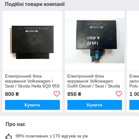
Подібні товари компанії
Електронний блок
Електронний блок
Елек
керування Volkswagen /
керування Volkswagen
запо
Seat / Skoda Hella 6Q0 959
Golf4 Diesel / Seat / Skoda
Polo
433 E / 6Q0959433E / 5DK
Hella 1J0 959 799 Q /
Siem
800
850
1 0
₴
₴
008 129-01 / 5DK00812901
1J0959799Q
937 
Купити
Купити
Про нас
98% позитивних з 170 відгуків за рік