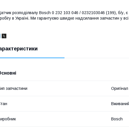
атчик розподілвалу Bosch 0 232 103 046 / 0232103046 (199), б/у, є 
робігу в Україні. Ми гарантуємо швидке надсилання запчастин у всі 
арактеристики
Основні
ип запчастини
Оригінал
Стан
Вживани
иробник
Bosch