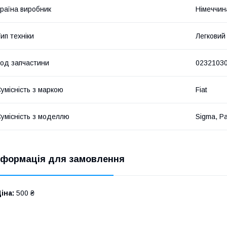
раїна виробник
Німеччин
ип техніки
Легковий
од запчастини
0232103
умісність з маркою
Fiat
умісність з моделлю
Sigma, P
нформація для замовлення
іна:
500 ₴