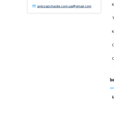
К
avtozapchastie.com.ua@gmail.com
Т
К
С
С
І
Ц