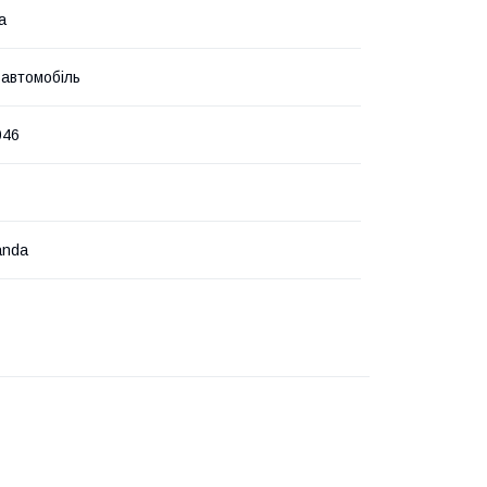
а
 автомобіль
046
anda