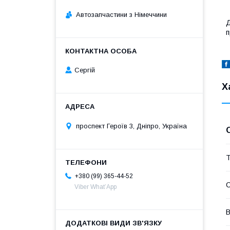
Автозапчастини з Німеччини
Д
п
Сергій
Х
проспект Героїв 3, Дніпро, Україна
Т
+380 (99) 365-44-52
Viber What’App
В