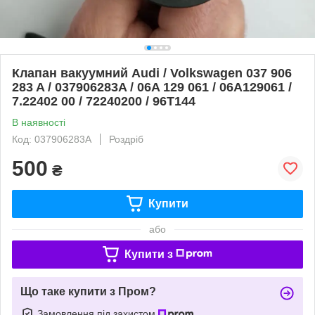
Клапан вакуумний Audi / Volkswagen 037 906
283 A / 037906283A / 06A 129 061 / 06A129061 /
7.22402 00 / 72240200 / 96T144
В наявності
Код: 037906283A
Роздріб
500
₴
Купити
або
Купити з
Що таке купити з Пром?
Замовлення під захистом