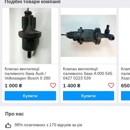
Подібні товари компанії
Клапан вентиляції
Клапан вентиляції
Клап
паливного бака Audi /
паливного бака A 000 545
пали
Volkswagen Bosch 0 280
0427 0223 539
Xsar
142 345 / 0280142345 /
142 
1 000
1 400
650
₴
₴
600 906 517 / 600906517
Купити
Купити
Про нас
98% позитивних з 170 відгуків за рік