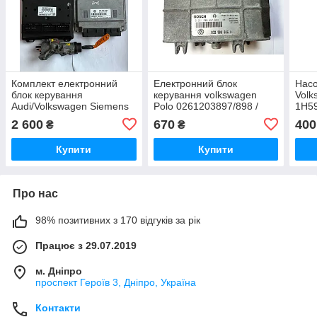
Комплект електронний
Електронний блок
Насо
блок керування
керування volkswagen
Volk
Audi/Volkswagen Siemens
Polo 0261203897/898 /
1H5
6Q1 937 049
032906026H / 0 261 203
2 600
670
400
₴
₴
D/ 6Q1937049D / 03D 906
897 / 032 906 026 H
033 H
Купити
Купити
Про нас
98% позитивних з 170 відгуків за рік
Працює з 29.07.2019
м. Дніпро
проспект Героїв 3, Дніпро, Україна
Контакти