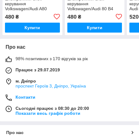
керування
керування
керу
Volkswagen/Audi A80
Volkswagen/Audi 80 B4
Audi
0265100056 Bosch 0 265
Bosch 0 265 100 056 /
104 
480
480
520
₴
₴
100 056 / 4A0907379A
4A0907 379 A /
0265100056
Купити
Купити
Про нас
98% позитивних з 170 відгуків за рік
Працює з 29.07.2019
м. Дніпро
проспект Героїв 3, Дніпро, Україна
Контакти
Сьогодні працює з 08:30 до 20:00
Показати весь графік роботи
Про нас