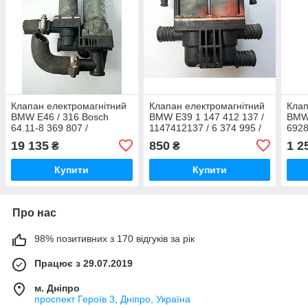
Клапан електромагнітний
Клапан електромагнітний
Клап
BMW E46 / 316 Bosch
BMW E39 1 147 412 137 /
BMW
64.11-8 369 807 /
1147412137 / 6 374 995 /
692
64118369807 / 1 147 412
6374995
/ 64
19 135
850
1 2
₴
₴
149 / 1147412149
020 
Купити
Купити
Про нас
98% позитивних з 170 відгуків за рік
Працює з 29.07.2019
м. Дніпро
проспект Героїв 3, Дніпро, Україна