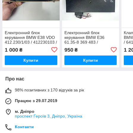
Електронний блок
Електронний блок
Клап
керування BMW E38 VDO
керування BMW E36
BMW 
412.230/1/03 / 412230103 /
61.35-8 369 483 /
/ 64
64.71-8 369 062 /
61358369483 / 109 110 /
114
1 000
950
1 2
₴
₴
64718369062 / 118 680 /
109110
118680 / 499509
Купити
Купити
Про нас
98% позитивних з 170 відгуків за рік
Працює з 29.07.2019
м. Дніпро
проспект Героїв 3, Дніпро, Україна
Контакти