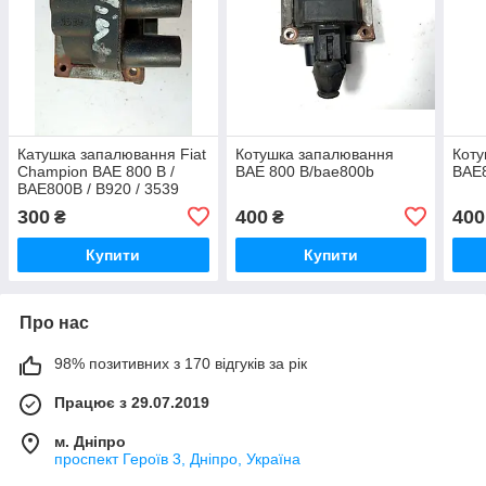
Катушка запалювання Fiat
Котушка запалювання
Коту
Champion BAE 800 B /
BAE 800 B/bae800b
BAE
BAE800B / B920 / 3539
300
400
400
₴
₴
Купити
Купити
Про нас
98% позитивних з 170 відгуків за рік
Працює з 29.07.2019
м. Дніпро
проспект Героїв 3, Дніпро, Україна