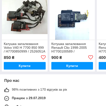
Катушка запалювання
Котушка запалювання
Кату
Volvo V40 H 7700 850 999
Renault Clio 1998-2005
Ren
/ H7700850999 / 2526051A
H7700100589 /
H770
/ 2526052A
7700100643D / 2526115A
H770
850
900
400
₴
₴
Купити
Купити
Про нас
98% позитивних з 170 відгуків за рік
Працює з 29.07.2019