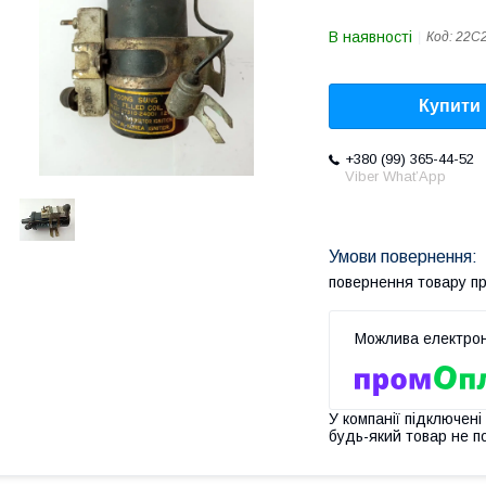
В наявності
Код:
22C
Купити
+380 (99) 365-44-52
Viber What’App
повернення товару п
У компанії підключені
будь-який товар не п