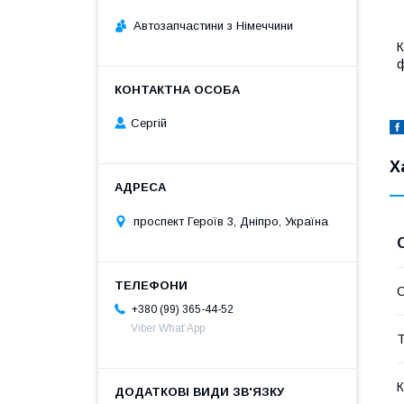
Автозапчастини з Німеччини
К
ф
Сергій
Х
проспект Героїв 3, Дніпро, Україна
С
+380 (99) 365-44-52
Viber What’App
Т
К