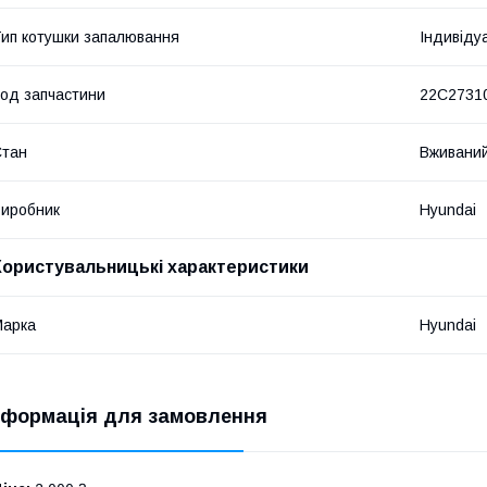
ип котушки запалювання
Індивіду
од запчастини
22C2731
Стан
Вживани
иробник
Hyundai
Користувальницькі характеристики
Марка
Hyundai
нформація для замовлення