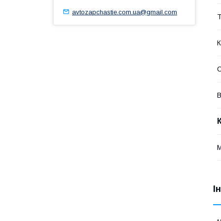
avtozapchastie.com.ua@gmail.com
Т
К
В
І